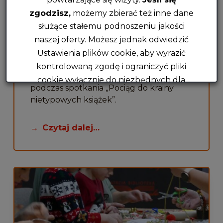
zgodzisz,
możemy zbierać też inne dane
O nietypowych książkach na Stacji
Aktywnych Rodziców
służące stałemu podnoszeniu jakości
naszej oferty. Możesz jednak odwiedzić
Wszystkie książki są takie same i nic w
Ustawienia plików cookie, aby wyrazić
nich nie może zaskoczyć? Absolutnie nie!
kontrolowaną zgodę i ograniczyć pliki
Przekonali się o tym opiekunowie i dzieci
cookie wyłącznie do niezbędnych dla
podczas spotkania „Pociąg do krainy
funkcjonowania niniejszej witryny.
nietypowych książek”.
Akceptuję wszystkie
Czytaj dalej…
Tylko niezbędne
Ustawienia cookie