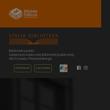
Biblioteka Publiczna Miasta i
PEŁNIĄCA ZADANIA BIBLIOTEKI POWIATOWEJ
Biblioteka pełni
zadania powiatowej biblioteki publicznej
dla Powiatu Pleszewskiego
Facebook
Instagram
KONTRAST
CZCIONKA