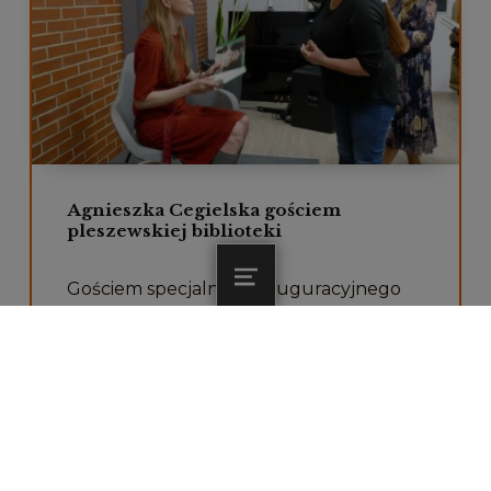
Agnieszka Cegielska gościem
pleszewskiej biblioteki
Gościem specjalnym inauguracyjnego
MENU
spotkania Klubu „Stacja Kobiet” była
Agnieszka Cegielska.
Czytaj dalej…