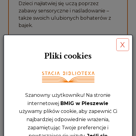
Dzieci najłatwiej się uczą poprzez
zabawy sensoryczne i naśladowanie –
także swoich ulubionych bohaterów z
bajek.
Czytaj dalej…
X
Pliki cookies
Szanowny użytkowniku! Na stronie
internetowej
BMiG w Pleszewie
używamy plików cookie, aby zapewnić Ci
najbardziej odpowiednie wrażenia,
zapamiętując Twoje preferencje i
powtarzające się wizyty.
Jeśli się