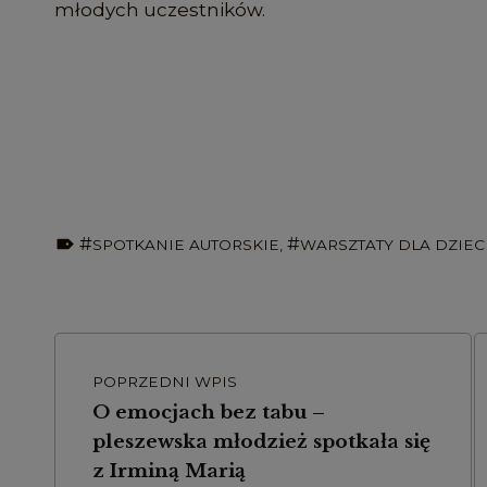
młodych uczestników.
TAGGED AS:
SPOTKANIE AUTORSKIE
,
WARSZTATY DLA DZIEC
Skip back to main navigation
Nawigacja wpisu
POPRZEDNI WPIS
O emocjach bez tabu –
pleszewska młodzież spotkała się
z Irminą Marią