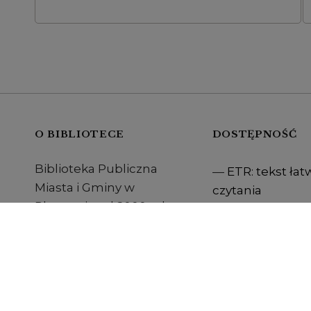
O BIBLIOTECE
DOSTĘPNOŚĆ
Biblioteka Publiczna
ETR: tekst łat
Miasta i Gminy w
czytania
Pleszewie od 2000 roku
Tekst odczyt
pełni również zadania
maszynowo
powiatowej biblioteki
Film w języku
publicznej dla Powiatu
migowym
Pleszewskiego.
Deklaracja do