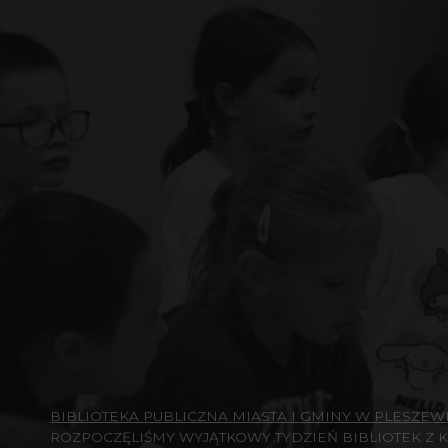
BIBLIOTEKA PUBLICZNA MIASTA I GMINY W PLESZEW
ROZPOCZĘLIŚMY WYJĄTKOWY TYDZIEŃ BIBLIOTEK Z 