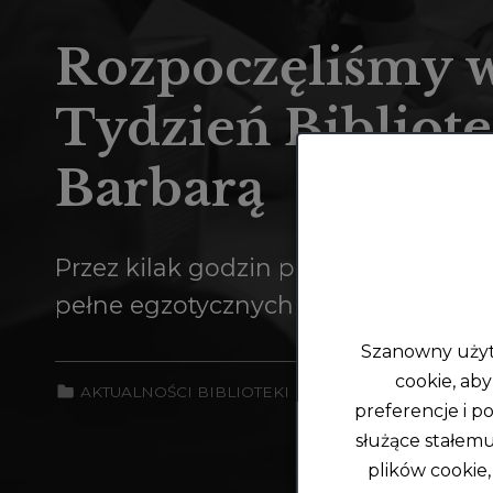
Rozpoczęliśmy 
Tydzień Bibliote
Barbarą
Przez kilak godzin pleszewska biblio
pełne egzotycznych opowieści, kreat
Szanowny użyt
cookie, ab
POSTED ON:
W
CATEGORIZED IN:
AKTUALNOŚCI BIBLIOTEKI
8 MAJA 2026
W
preferencje i po
służące stałemu
plików cookie,