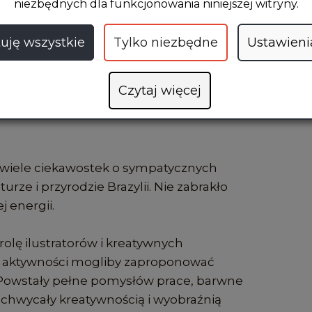
niezbędnych dla funkcjonowania niniejszej witryny.
uję wszystkie
Tylko niezbędne
Ustawieni
Czytaj więcej
e była Eliza Piotrowska – pisarka i
zytelników w niezwykłą podróż do świata
ć wiele ciekawostek o sympatycznych
urze i przyrodzie Brazylii. Nie zabrakło
 energii.
 rolę ilustratorów i kreatywnych
e i aktywności mogliby zaproponować
 Powstały pełne pomysłów prace, barwne
zachwycały kreatywnością i wyobraźnią