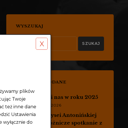
WYSZUKAJ
X
Wyszukiwanie dla:
OSTATNIO DODANE
żywamy plików
Odwiedzili nas w roku 2025
tując Twoje
4 SIERPNIA 2026
ć też inne dane
edzić Ustawienia
Prolog Odysei Antonińskiej
ie wyłącznie do
2026 – podróżnicze spotkanie z