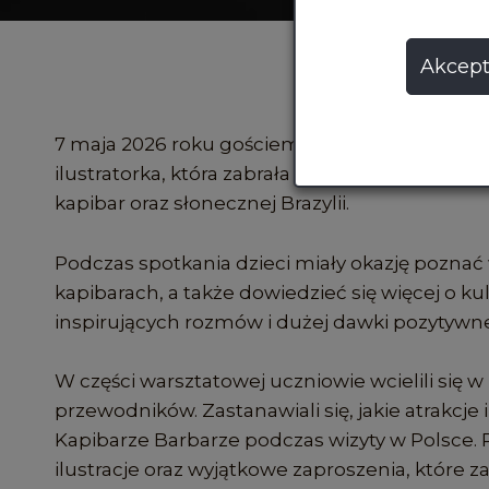
Akcept
7 maja 2026 roku gościem Biblioteki w Pleszewi
ilustratorka, która zabrała uczniów młodych c
kapibar oraz słonecznej Brazylii.
Podczas spotkania dzieci miały okazję pozna
kapibarach, a także dowiedzieć się więcej o kult
inspirujących rozmów i dużej dawki pozytywnej
W części warsztatowej uczniowie wcielili się w
przewodników. Zastanawiali się, jakie atrakcj
Kapibarze Barbarze podczas wizyty w Polsce.
ilustracje oraz wyjątkowe zaproszenia, które 