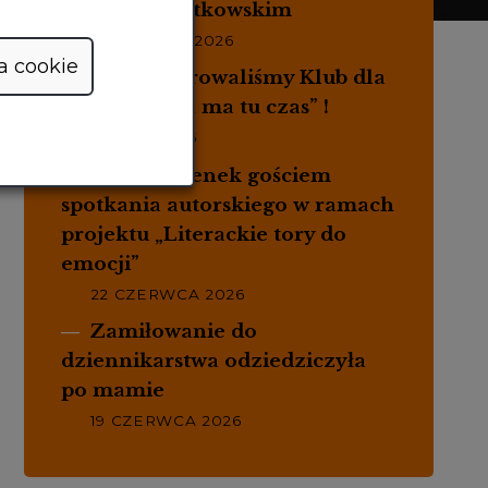
Jankiem Wojtkowskim
4 SIERPNIA 2026
a cookie
Zainaugurowaliśmy Klub dla
Mam „Mama ma tu czas” !
1 LIPCA 2026
Jacek Rozenek gościem
spotkania autorskiego w ramach
projektu „Literackie tory do
emocji”
22 CZERWCA 2026
Zamiłowanie do
dziennikarstwa odziedziczyła
po mamie
19 CZERWCA 2026