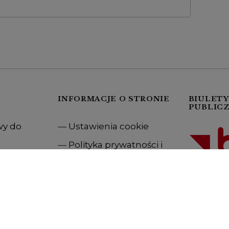
INFORMACJE O STRONIE
BIULETY
PUBLICZ
wy do
Ustawienia cookie
Polityka prywatności i
ywany
cookie
Klauzula ochrony
danych os.
Standardy ochrony
stępności
małoletnich