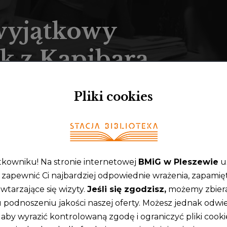
wyjątkowy
k z Kapibarą
Pliki cookies
teka zamieniła się w miejsce
ywności i dziecięcej wyobraźni.
kowniku! Na stronie internetowej
BMiG w Pleszewie
u
y zapewnić Ci najbardziej odpowiednie wrażenia, zapamię
RITTEN BY:
EG2022
wtarzające się wizyty.
Jeśli się zgodzisz,
możemy zbiera
 podnoszeniu jakości naszej oferty. Możesz jednak odwi
 aby wyrazić kontrolowaną zgodę i ograniczyć pliki cook