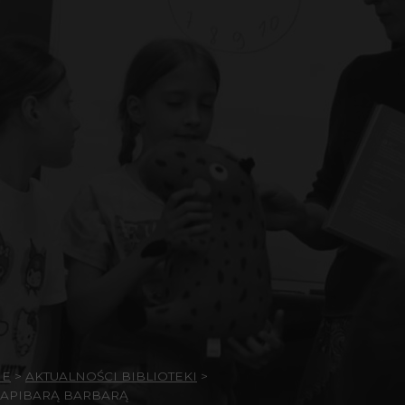
IE
>
AKTUALNOŚCI BIBLIOTEKI
>
KAPIBARĄ BARBARĄ