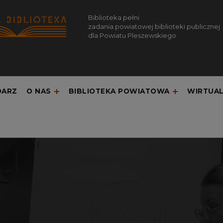
Biblioteka pełni
zadania powiatowej biblioteki publicznej
iasta i Gminy w Pleszewie
dla Powiatu Pleszewskiego
ook
tagram
DARZ
O NAS
BIBLIOTEKA POWIATOWA
WIRTUAL