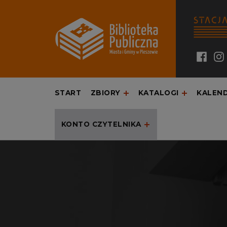
Biblioteka Publiczna M
PEŁNIĄCA ZADANIA BIBLIOTEKI POWIATOWEJ
Faceb
Ins
START
ZBIORY
KATALOGI
KALEN
KONTO CZYTELNIKA